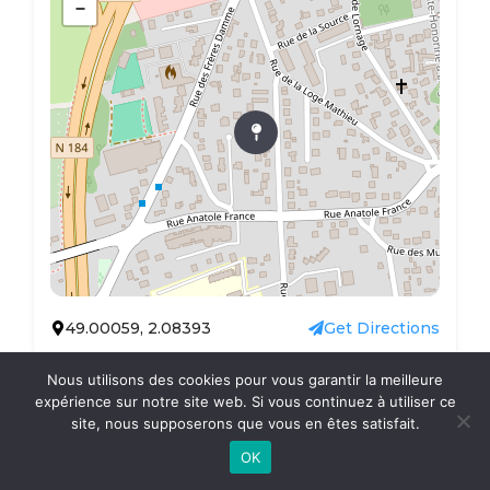
−
49.00059, 2.08393
Get Directions
Nous utilisons des cookies pour vous garantir la meilleure
This website uses cookies to improve your experience.
expérience sur notre site web. Si vous continuez à utiliser ce
®
A.T.O.M.E formation
2019 | Tous droits réservés |
We'll assume you're ok with this, but you can opt-out if
site, nous supposerons que vous en êtes satisfait.
Mentions légales
| Propulsé par
résonance
you wish.
Réglages
Accepter
OK
graphique