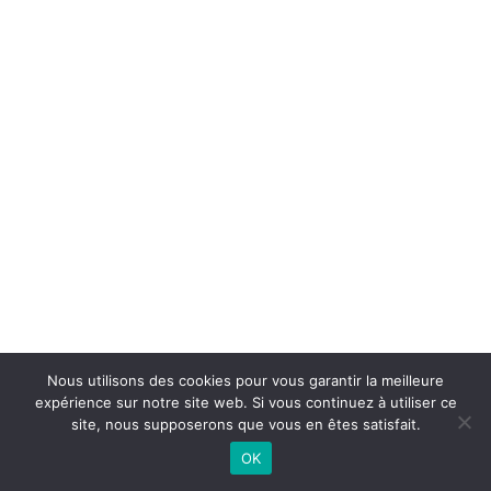
Nous utilisons des cookies pour vous garantir la meilleure
This website uses cookies to improve your experience.
expérience sur notre site web. Si vous continuez à utiliser ce
®
A.T.O.M.E formation
2019 | Tous droits réservés |
We'll assume you're ok with this, but you can opt-out if
site, nous supposerons que vous en êtes satisfait.
Mentions légales
| Propulsé par
résonance
you wish.
Réglages
Accepter
OK
graphique