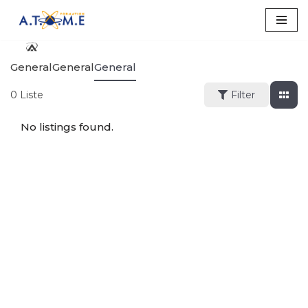
Aller
au
General
General
General
contenu
0
Liste
Filter
No listings found.